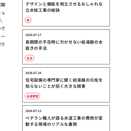
デザインと機能を両立させるおしゃれな
展開
立水栓工事の秘訣
チュ
が、
家
ので
2026.07.17
メー
長期間の不在時に欠かせない給湯器の水
誇り
抜きの手法
生活
2026.07.16
住宅設備の専門家に聞く給湯器の元栓を
知らないことが招く大きな損害
水道修理
2026.07.13
ベテラン職人が語る水道工事の費用が変
動する現場のリアルな裏側