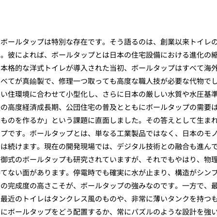
、ボールタップは特別な存在です。そう語るのは、創業以来トイレ
す。彼によれば、ボールタップとは日本の住宅設備における進化の
に本格的な洋式トイレが導入された当初、ボールタップはすべて海
すべてが真鍮製で、修理一つ取っても高度な職人技が必要な代物で
狭い住環境に合わせて小型化し、さらに日本の厳しい水質や水圧基
後の高度経済成長期、公団住宅の普及とともにボールタップの需要
いものを作るか」という課題に直面しました。その答えとして生ま
ップです。ボールタップとは、単なる工業製品ではなく、日本のモ
者は続けます。現在の開発現場では、デジタル技術との融合も進ん
制御式のボールタップも研究されていますが、それでもやはり、物
勝てない面があります。停電時でも確実に水が止まり、構造がシン
」の完成度の高さこそが、ボールタップの強みなのです。一方で、
。最近のトイレはタンクレス風のものや、非常に薄いタンクを持つ
うにボールタップをどう配置するか、常にパズルのような設計を強