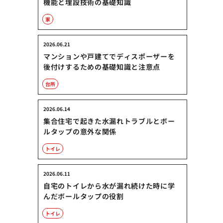
機能と埋設技術の基礎知識
家
2026.06.21
マンションや戸建てでディスポーザーを
後付けするための基礎知識と注意点
台所
2026.06.14
集合住宅で起きた水漏れトラブルとボー
ルタップの意外な関係
トイレ
2026.06.11
自宅のトイレから水が漏れ続けた時に学
んだボールタップの役割
トイレ