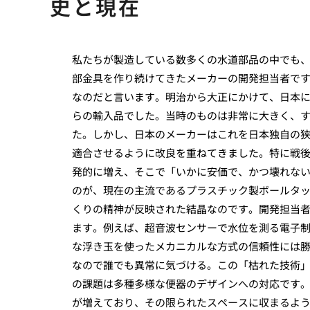
史と現在
私たちが製造している数多くの水道部品の中でも
部金具を作り続けてきたメーカーの開発担当者で
なのだと言います。明治から大正にかけて、日本
らの輸入品でした。当時のものは非常に大きく、
た。しかし、日本のメーカーはこれを日本独自の
適合させるように改良を重ねてきました。特に戦
発的に増え、そこで「いかに安価で、かつ壊れな
のが、現在の主流であるプラスチック製ボールタ
くりの精神が反映された結晶なのです。開発担当
ます。例えば、超音波センサーで水位を測る電子
な浮き玉を使ったメカニカルな方式の信頼性には
なので誰でも異常に気づける。この「枯れた技術
の課題は多種多様な便器のデザインへの対応です
が増えており、その限られたスペースに収まるよ