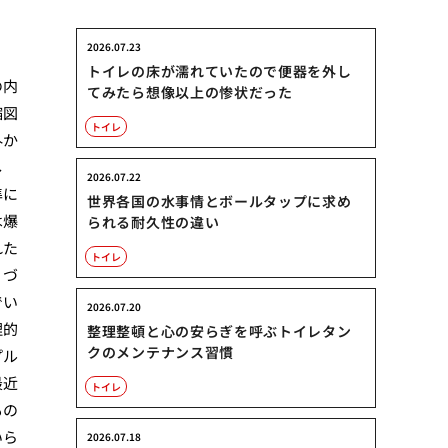
2026.07.23
トイレの床が濡れていたので便器を外し
の内
てみたら想像以上の惨状だった
縮図
トイレ
外か
し
2026.07.22
準に
世界各国の水事情とボールタップに求め
は爆
られる耐久性の違い
れた
トイレ
ノづ
でい
2026.07.20
理的
整理整頓と心の安らぎを呼ぶトイレタン
クのメンテナンス習慣
プル
最近
トイレ
もの
いら
2026.07.18