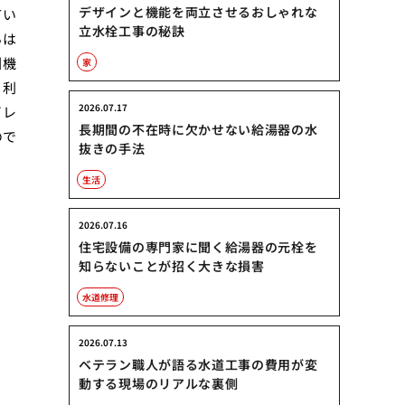
デザインと機能を両立させるおしゃれな
てい
立水栓工事の秘訣
らは
引機
家
。利
2026.07.17
イレ
長期間の不在時に欠かせない給湯器の水
ので
抜きの手法
生活
2026.07.16
住宅設備の専門家に聞く給湯器の元栓を
知らないことが招く大きな損害
水道修理
2026.07.13
ベテラン職人が語る水道工事の費用が変
動する現場のリアルな裏側