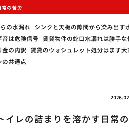
日常の苦労
からの水漏れ
シンクと天板の隙間から染み出す
ボ音は危険信号
賃貸物件の蛇口水漏れは勝手な
料金の内訳
賃貸のウォシュレット処分はまず大
ンの共通点
2026.02
トイレの詰まりを溶かす日常