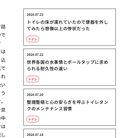
2026.07.23
トイレの床が濡れていたので便器を外し
で詰
てみたら想像以上の惨状だった
秒で
トイレ
で
では
2026.07.22
り込
世界各国の水事情とボールタップに求め
点で
られる耐久性の違い
これ
トイレ
扱い
ょう
2026.07.20
す。
整理整頓と心の安らぎを呼ぶトイレタン
クのメンテナンス習慣
を怠
の中
トイレ
では
流し
2026.07.18