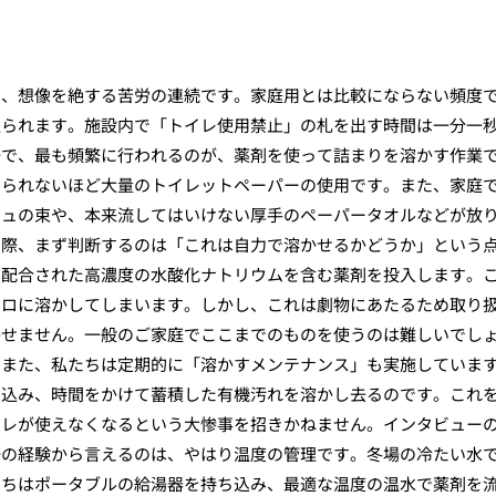
は、想像を絶する苦労の連続です。家庭用とは比較にならない頻度
迫られます。施設内で「トイレ使用禁止」の札を出す時間は一分一
場で、最も頻繁に行われるのが、薬剤を使って詰まりを溶かす作業
じられないほど大量のトイレットペーパーの使用です。また、家庭
シュの束や、本来流してはいけない厚手のペーパータオルなどが放
う際、まず判断するのは「これは自力で溶かせるかどうか」という
に配合された高濃度の水酸化ナトリウムを含む薬剤を投入します。
ドロに溶かしてしまいます。しかし、これは劇物にあたるため取り
かせません。一般のご家庭でここまでのものを使うのは難しいでし
。また、私たちは定期的に「溶かすメンテナンス」も実施していま
し込み、時間をかけて蓄積した有機汚れを溶かし去るのです。これ
イレが使えなくなるという大惨事を招きかねません。インタビュー
場の経験から言えるのは、やはり温度の管理です。冬場の冷たい水
たちはポータブルの給湯器を持ち込み、最適な温度の温水で薬剤を