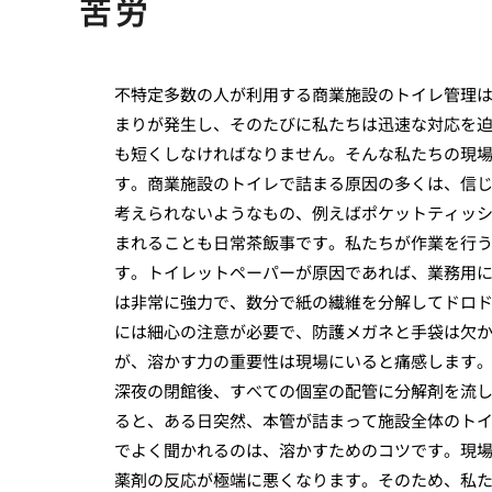
苦労
不特定多数の人が利用する商業施設のトイレ管理
まりが発生し、そのたびに私たちは迅速な対応を
も短くしなければなりません。そんな私たちの現
す。商業施設のトイレで詰まる原因の多くは、信
考えられないようなもの、例えばポケットティッ
まれることも日常茶飯事です。私たちが作業を行
す。トイレットペーパーが原因であれば、業務用
は非常に強力で、数分で紙の繊維を分解してドロ
には細心の注意が必要で、防護メガネと手袋は欠
が、溶かす力の重要性は現場にいると痛感します
深夜の閉館後、すべての個室の配管に分解剤を流
ると、ある日突然、本管が詰まって施設全体のト
でよく聞かれるのは、溶かすためのコツです。現
薬剤の反応が極端に悪くなります。そのため、私