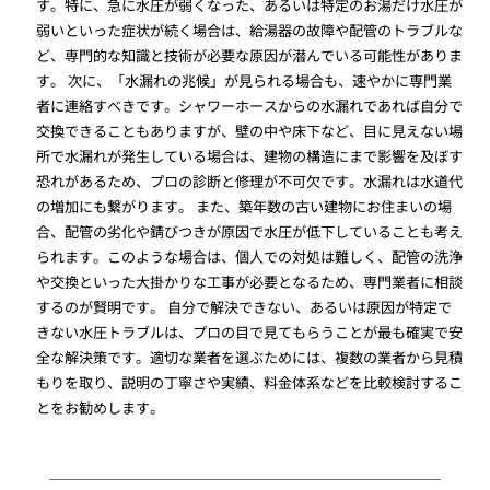
す。特に、急に水圧が弱くなった、あるいは特定のお湯だけ水圧が
弱いといった症状が続く場合は、給湯器の故障や配管のトラブルな
ど、専門的な知識と技術が必要な原因が潜んでいる可能性がありま
す。 次に、「水漏れの兆候」が見られる場合も、速やかに専門業
者に連絡すべきです。シャワーホースからの水漏れであれば自分で
交換できることもありますが、壁の中や床下など、目に見えない場
所で水漏れが発生している場合は、建物の構造にまで影響を及ぼす
恐れがあるため、プロの診断と修理が不可欠です。水漏れは水道代
の増加にも繋がります。 また、築年数の古い建物にお住まいの場
合、配管の劣化や錆びつきが原因で水圧が低下していることも考え
られます。このような場合は、個人での対処は難しく、配管の洗浄
や交換といった大掛かりな工事が必要となるため、専門業者に相談
するのが賢明です。 自分で解決できない、あるいは原因が特定で
きない水圧トラブルは、プロの目で見てもらうことが最も確実で安
全な解決策です。適切な業者を選ぶためには、複数の業者から見積
もりを取り、説明の丁寧さや実績、料金体系などを比較検討するこ
とをお勧めします。