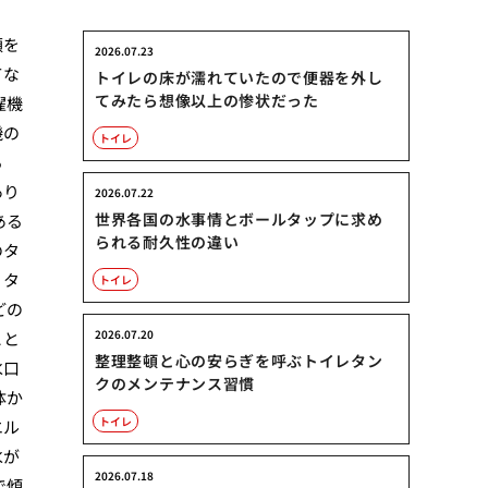
順を
2026.07.23
てな
トイレの床が濡れていたので便器を外し
てみたら想像以上の惨状だった
濯機
機の
トイレ
る
あり
2026.07.22
世界各国の水事情とボールタップに求め
ある
られる耐久性の違い
のタ
、タ
トイレ
どの
2026.07.20
こと
整理整頓と心の安らぎを呼ぶトイレタン
水口
クのメンテナンス習慣
体か
トイレ
エル
水が
2026.07.18
で傾