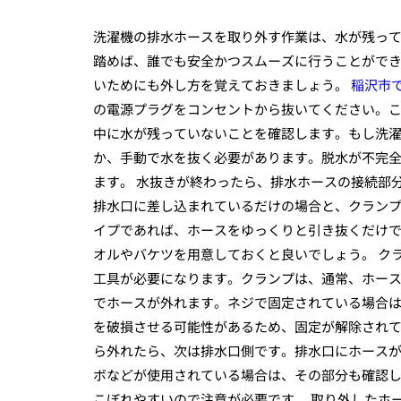
洗濯機の排水ホースを取り外す作業は、水が残っ
踏めば、誰でも安全かつスムーズに行うことがで
いためにも外し方を覚えておきましょう。
稲沢市
の電源プラグをコンセントから抜いてください。
中に水が残っていないことを確認します。もし洗
か、手動で水を抜く必要があります。脱水が不完
ます。 水抜きが終わったら、排水ホースの接続部
排水口に差し込まれているだけの場合と、クラン
イプであれば、ホースをゆっくりと引き抜くだけ
オルやバケツを用意しておくと良いでしょう。 ク
工具が必要になります。クランプは、通常、ホー
でホースが外れます。ネジで固定されている場合
を破損させる可能性があるため、固定が解除されて
ら外れたら、次は排水口側です。排水口にホース
ボなどが使用されている場合は、その部分も確認
こぼれやすいので注意が必要です。 取り外したホ