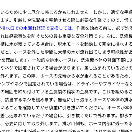
ているために少し厄介に感じるかもしれません。しかし、適切な手
きます。引越しや洗濯機を移動させる際に必要な作業ですので、慌
で排水口での水漏れ修理で交換しては
、作業を始める前に、必ず洗
これは感電事故を防ぐための最も重要な安全対策です。次に、洗濯
濯槽に水が残っている場合は、脱水モードを起動して完全に排水す
全だと、ホースを外した瞬間に大量の水が流れ出てしまう可能性が
分を確認します。一般的な排水ホースは、洗濯機本体の背面下部に
プやネジで固定されている場合があります。差し込まれているだけ
で外れます。この際、ホースの先端から水が垂れることがあるため
ランプやネジで固定されている場合は、ドライバーやプライヤーな
スの周囲を締め付けている金属製の輪状の金具です。これを緩める
は、該当するネジを緩めます。無理に引っ張るとホースや本体の排
いることを確認してから慎重に引き抜いてください。 ホースが本
が差し込まれているだけの場合は、引き抜くだけで外れます。排水
し、必要に応じて取り外します。排水口側も、ホース内部に残った
ースは、中に水が残っている可能性があるため、汚れても良い場所