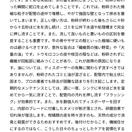
った瞬間に蛇口を止めてしまうことです。これでは、粉砕された微
細な粒子が配管の途中で堆積し、やがて強固な壁となって排水を塞
いでしまいます。正しい使い方は、粉砕が終わった後もさらに十秒
から十五秒ほど水を流し続け、ゴミを公共下水道や処理槽まで完全
に押し流すことです。また、流して良いものと悪いものの区別を徹
底することも重要です。牛の骨やサザエの殻といった極端に硬いも
のは避けるべきですが、意外な盲点は「繊維質の強い野菜」や「大
量の油」です。トウモロコシの皮や枝豆の殻などは、粉砕されずに
繊維が回転部に絡みつくことがあり、これが故障の原因になりま
す。油については、ディスポーザーの有無に関わらず流すべきでは
ありませんが、粉砕されたゴミと油が混ざると、配管内で粘土状に
固まり、プロの業者でも除去が困難な詰まりを引き起こします。定
期的なメンテナンスとしては、週に一度、シンクに半分ほど水を溜
めてから一気に流すことで、配管内の汚れを押し流す「フラッシン
グ」が効果的です。また、氷を数個入れてディスポーザーを回す
と、内部のブレードに付着したヌメリが削ぎ落とされ、研磨効果で
切れ味が復活します。柑橘類の皮を時々流すのも、天然の成分で消
臭と殺菌ができるためおすすめです。後付けだからこそ、機械任せ
にするのではなく、こうした日々のちょっとしたケアを習慣化する