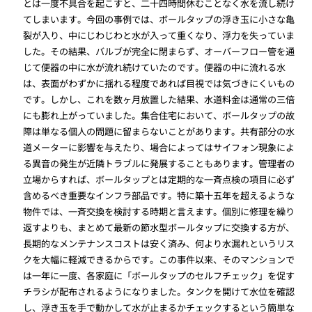
とは一度不具合を起こすと、二十四時間休むことなく水を流し続け
てしまいます。今回の事例では、ボールタップの浮き玉に小さな亀
裂が入り、中にじわじわと水が入って重くなり、浮力を失っていま
した。その結果、バルブが完全に閉まらず、オーバーフロー管を通
じて便器の中に水が流れ続けていたのです。便器の中に流れる水
は、表面がわずかに揺れる程度であれば目視では気づきにくいもの
です。しかし、これを数ヶ月放置した結果、水道料金は通常の三倍
にも膨れ上がっていました。集合住宅において、ボールタップの故
障は単なる個人の問題に留まらないことがあります。共有部分の水
道メーターに影響を与えたり、場合によってはサイフォン現象によ
る異音の発生が近隣トラブルに発展することもあります。管理者の
立場からすれば、ボールタップとは定期的な一斉点検の項目に必ず
含めるべき重要なインフラ部品です。特に築十五年を超えるような
物件では、一斉交換を検討する時期と言えます。個別に修理を繰り
返すよりも、まとめて最新の節水型ボールタップに交換する方が、
長期的なメンテナンスコストは安く済み、何より水漏れというリス
クを大幅に軽減できるからです。この事件以来、そのマンションで
は一年に一度、各家庭に「ボールタップのセルフチェック」を促す
チラシが配布されるようになりました。タンクを開けて水位を確認
し、浮き玉を手で動かして水が止まるかチェックするという簡単な