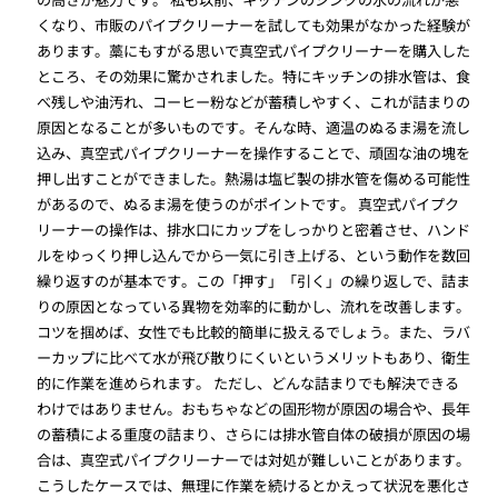
くなり、市販のパイプクリーナーを試しても効果がなかった経験が
あります。藁にもすがる思いで真空式パイプクリーナーを購入した
ところ、その効果に驚かされました。特にキッチンの排水管は、食
べ残しや油汚れ、コーヒー粉などが蓄積しやすく、これが詰まりの
原因となることが多いものです。そんな時、適温のぬるま湯を流し
込み、真空式パイプクリーナーを操作することで、頑固な油の塊を
押し出すことができました。熱湯は塩ビ製の排水管を傷める可能性
があるので、ぬるま湯を使うのがポイントです。 真空式パイプク
リーナーの操作は、排水口にカップをしっかりと密着させ、ハンド
ルをゆっくり押し込んでから一気に引き上げる、という動作を数回
繰り返すのが基本です。この「押す」「引く」の繰り返しで、詰ま
りの原因となっている異物を効率的に動かし、流れを改善します。
コツを掴めば、女性でも比較的簡単に扱えるでしょう。また、ラバ
ーカップに比べて水が飛び散りにくいというメリットもあり、衛生
的に作業を進められます。 ただし、どんな詰まりでも解決できる
わけではありません。おもちゃなどの固形物が原因の場合や、長年
の蓄積による重度の詰まり、さらには排水管自体の破損が原因の場
合は、真空式パイプクリーナーでは対処が難しいことがあります。
こうしたケースでは、無理に作業を続けるとかえって状況を悪化さ