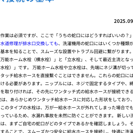
2025.09
る作業は必須ですが、ここで「うちの蛇口にはどうすればいいの？
た水道修理が排水口交換しても
、洗濯機用の蛇口にはいくつか種類
基本を知ることで、スムーズな設置やトラブル回避に繋がります。
「万能ホーム水栓（横水栓）」と「立水栓」、そして最近主流とな
水栓）」です。 万能ホーム水栓や立水栓は、先端にネジ溝が切っ
ンタッチ給水ホースを直接繋ぐことはできません。これらの蛇口に
付ける必要があります。ニップルには、ネジで固定するタイプや、
ルを取り付ければ、その先にワンタッチ式の給水ホースが接続でき
栓は、あらかじめワンタッチ給水ホースに対応した形状をしており
、このタイプの水栓は、万が一給水ホースが外れてしまった場合で
っているため、水漏れ事故を未然に防ぐことができます。 新しい
際は、まずご自宅の蛇口がどのタイプであるかを確認しましょう。
意することで、スムーズかつ安全に給水ホースを接続し、快適に洗