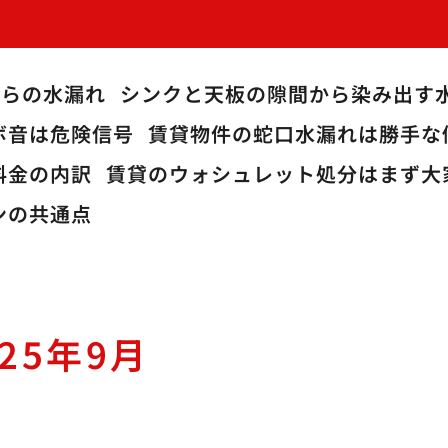
からの水漏れ
シンクと天板の隙間から染み出す
ボ音は危険信号
賃貸物件の蛇口水漏れは勝手な
料金の内訳
賃貸のウォシュレット処分はまず大
ンの共通点
025年9月