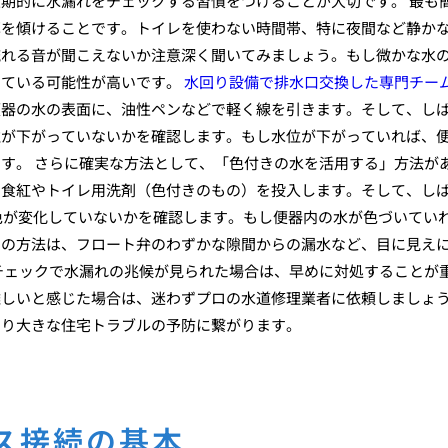
期的に水漏れをチェックする習慣をつけることが大切です。 最も
耳を傾けることです。トイレを使わない時間帯、特に夜間など静か
流れる音が聞こえないか注意深く聞いてみましょう。もし微かな水
している可能性が高いです。
水回り設備で排水口交換した専門チー
便器の水の表面に、油性ペンなどで軽く線を引きます。そして、し
位が下がっていないかを確認します。もし水位が下がっていれば、
す。 さらに確実な方法として、「色付きの水を活用する」方法が
の食紅やトイレ用洗剤（色付きのもの）を投入します。そして、し
の色が変化していないかを確認します。もし便器内の水が色づいてい
この方法は、フロート弁のわずかな隙間からの漏水など、目に見え
チェックで水漏れの兆候が見られた場合は、早めに対処することが
難しいと感じた場合は、迷わずプロの水道修理業者に依頼しましょ
より大きな住宅トラブルの予防に繋がります。
ス接続の基本