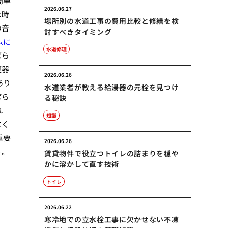
簡単
2026.06.27
な時
場所別の水道工事の費用比較と修繕を検
の音
討すべきタイミング
ムに
水道修理
ばら
便器
2026.06.26
あり
水道業者が教える給湯器の元栓を見つけ
ばら
る秘訣
れ
知識
にく
重要
2026.06.26
う。
賃貸物件で役立つトイレの詰まりを穏や
かに溶かして直す技術
トイレ
2026.06.22
寒冷地での立水栓工事に欠かせない不凍