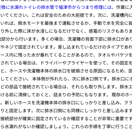
交換に水漏れトイレの排水管で福津市からつまり修理には
、作業に
抜いてください。これは安全のための大前提です。次に、洗濯槽内
ていれば、脱水モードを最後まで運転させるか、手動で水を完全に
取り外した際に床が水浸しになるだけでなく、感電のリスクもあり
続部分から行います。多くの場合、洗濯機の背面下部に排水口があ
プやネジで固定されています。差し込まれているだけのタイプであ
ホース内に残った水が垂れてくることがあるので、タオルやバケツ
定されている場合は、ドライバーやプライヤーを使って、その固定
ると、ホースや洗濯機本体の排水口を破損させる原因になるため、
してください。 本体側が外れたら、次に排水口側です。排水口に
などの部品で接続されている場合は、それらも取り外します。排水
ける前に清掃しておくと、詰まりの予防にもなります。 既存のホ
す。新しいホースを洗濯機本体の排水口にしっかりと差し込み、ク
かりと固定します。次に排水口側にも同様にしっかりと差し込みま
の接続部分が確実に固定されているか確認することが非常に重要で
から水漏れがないか確認しましょう。これらの手順を丁寧に行うこ