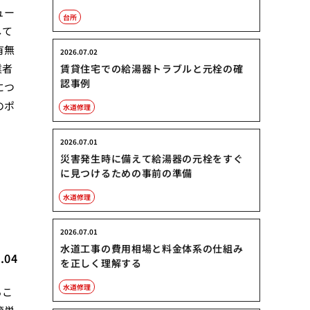
ュー
台所
して
有無
2026.07.02
業者
賃貸住宅での給湯器トラブルと元栓の確
認事例
につ
のポ
水道修理
2026.07.01
災害発生時に備えて給湯器の元栓をすぐ
に見つけるための事前の準備
水道修理
2026.07.01
水道工事の費用相場と料金体系の仕組み
.04
を正しく理解する
水道修理
るこ