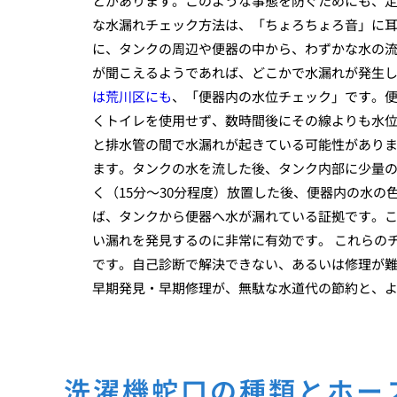
とがあります。このような事態を防ぐためにも、定
な水漏れチェック方法は、「ちょろちょろ音」に
に、タンクの周辺や便器の中から、わずかな水の
が聞こえるようであれば、どこかで水漏れが発生
は荒川区にも
、「便器内の水位チェック」です。
くトイレを使用せず、数時間後にその線よりも水
と排水管の間で水漏れが起きている可能性がありま
ます。タンクの水を流した後、タンク内部に少量
く（15分〜30分程度）放置した後、便器内の水
ば、タンクから便器へ水が漏れている証拠です。
い漏れを発見するのに非常に有効です。 これらの
です。自己診断で解決できない、あるいは修理が
早期発見・早期修理が、無駄な水道代の節約と、
洗濯機蛇口の種類とホー