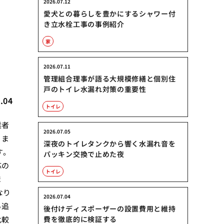
2026.07.12
愛犬との暮らしを豊かにするシャワー付
き立水栓工事の事例紹介
家
ト
2026.07.11
管理組合理事が語る大規模修繕と個別住
戸のトイレ水漏れ対策の重要性
.04
トイレ
業者
2026.07.05
りま
深夜のトイレタンクから響く水漏れ音を
す。
パッキン交換で止めた夜
応の
トイレ
ま
なり
2026.07.04
ら追
後付けディスポーザーの設置費用と維持
比較
費を徹底的に検証する