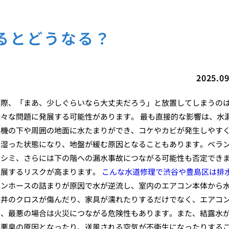
るとどうなる？
2025.09
た際、「まあ、少しぐらいなら大丈夫だろう」と放置してしまうの
々な問題に発展する可能性があります。 最も直接的な影響は、水
外機の下や周囲の地面に水たまりができ、コケやカビが発生しやす
に湿った状態になり、地盤が緩む原因となることもあります。ベラ
やシミ、さらには下の階への漏水事故につながる可能性も否定でき
発展するリスクが高まります。
こんな水道修理で渋谷や豊島区は排
レンホースの詰まりが原因で水が逆流し、室内のエアコン本体から
天井のクロスが傷んだり、家具が濡れたりするだけでなく、エアコ
ト、最悪の場合は火災につながる危険性もあります。また、結露水
、悪臭の原因となったり、送風される空気が不衛生になったりする