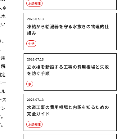
水道修理
入る
に水
2026.07.13
抜い
凍結から給湯器を守る水抜きの物理的仕
ま
組み
り、
生活
れ
を用
2026.07.13
を解
立水栓を新設する工事の費用相場と失敗
を防ぐ手順
固定
ホー
家
エル
ース
2026.07.13
水道工事の費用相場と内訳を知るための
ラン
完全ガイド
す。
す。
水道修理
と