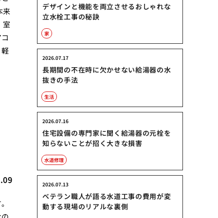
デザインと機能を両立させるおしゃれな
本来
立水栓工事の秘訣
 室
家
アコ
、軽
2026.07.17
長期間の不在時に欠かせない給湯器の水
抜きの手法
生活
コ
2026.07.16
住宅設備の専門家に聞く給湯器の元栓を
知らないことが招く大きな損害
水道修理
.09
2026.07.13
ベテラン職人が語る水道工事の費用が変
す。
動する現場のリアルな裏側
なの