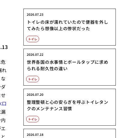
2026.07.23
トイレの床が濡れていたので便器を外し
てみたら想像以上の惨状だった
トイレ
.13
2026.07.22
は危
世界各国の水事情とボールタップに求め
られる耐久性の違い
漏れ
くな
トイレ
ンダ
ませ
2026.07.20
整理整頓と心の安らぎを呼ぶトイレタン
水口
クのメンテナンス習慣
水漏
ン内
トイレ
がエ
2026.07.18
こと