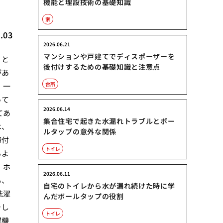
機能と埋設技術の基礎知識
家
.03
2026.06.21
マンションや戸建てでディスポーザーを
」と
後付けするための基礎知識と注意点
があ
台所
 一
って
2026.06.14
てあ
集合住宅で起きた水漏れトラブルとボー
は、
ルタップの意外な関係
締付
トイレ
るよ
、ホ
2026.06.11
も、
自宅のトイレから水が漏れ続けた時に学
洗濯
んだボールタップの役割
そし
トイレ
濯機